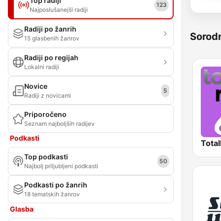
Top radiji
123
Najposlušanejši radiji
Radiji po žanrih
Sorod
15 glasbenih žanrov
Radiji po regijah
Lokalni radiji
Novice
5
Radiji z novicami
Priporočeno
Seznam najboljših radijev
Podkasti
Total
Top podkasti
50
Najbolj priljubljeni podkasti
Podkasti po žanrih
18 tematskih žanrov
Glasba