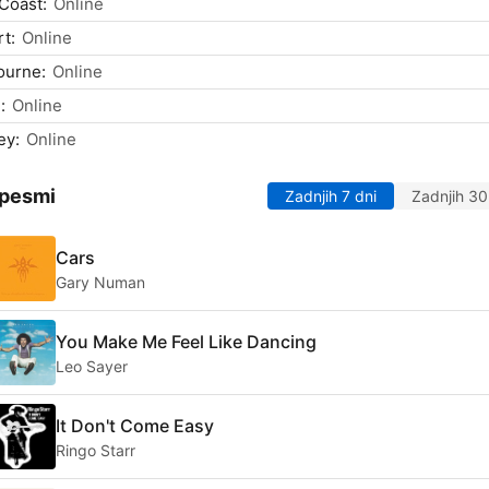
Coast:
Online
t:
Online
ourne:
Online
:
Online
ey:
Online
 pesmi
Zadnjih 7 dni
Zadnjih 30
Cars
Gary Numan
You Make Me Feel Like Dancing
Leo Sayer
It Don't Come Easy
Ringo Starr