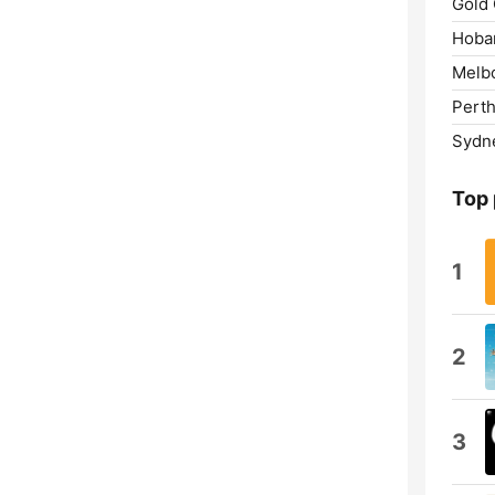
Gold 
Hobar
Melb
Perth
Sydn
Top
1
2
3