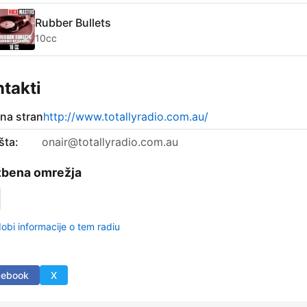
Rubber Bullets
10cc
takti
tna stran
http://www.totallyradio.com.au/
šta:
onair@totallyradio.com.au
žbena omrežja
obi informacije o tem radiu
cebook
X