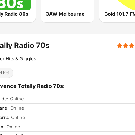
ly Radio 80s
3AW Melbourne
Gold 101.7 F
ally Radio 70s
for Hits & Giggles
i hiti
vence Totally Radio 70s:
ide:
Online
ane:
Online
rra:
Online
n:
Online