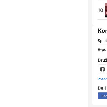
10
Kon
Sple
E-po
Dru
Posod
Deli
Fa