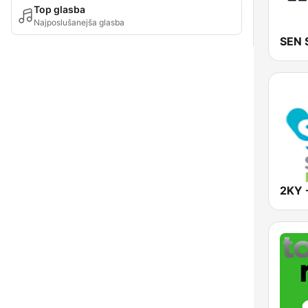
Top glasba
Najposlušanejša glasba