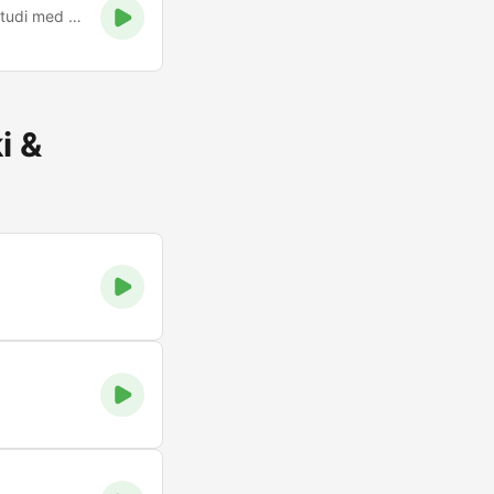
AVE MARIJA . Mir mora zavladati med človekom in Bogom, a tudi med ljudmi! Ste na valovih vašega najboljšega katoliškega radija Mir Slovenija. Naj vam bo molitev Sreča!
i &