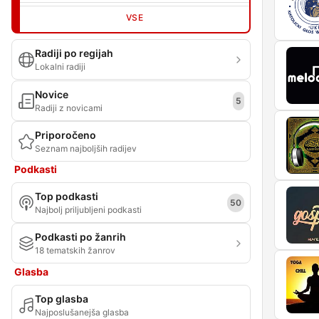
VSE
Radiji po regijah
Lokalni radiji
Novice
5
Radiji z novicami
Priporočeno
Seznam najboljših radijev
Podkasti
Top podkasti
50
Najbolj priljubljeni podkasti
Podkasti po žanrih
18 tematskih žanrov
Glasba
Top glasba
Najposlušanejša glasba