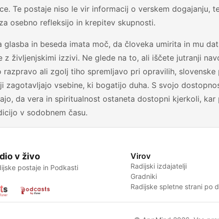
ce. Te postaje niso le vir informacij o verskem dogajanju, 
za osebno refleksijo in krepitev skupnosti.
 glasba in beseda imata moč, da človeka umirita in mu da
 z življenjskimi izzivi. Ne glede na to, ali iščete jutranji na
 razpravo ali zgolj tiho spremljavo pri opravilih, slovenske 
ji zagotavljajo vsebine, ki bogatijo duha. S svojo dostopno
o, da vera in spiritualnost ostaneta dostopni kjerkoli, ka
dicijo v sodobnem času.
dio v živo
Virov
Radijski izdajatelji
ijske postaje in Podkasti
Gradniki
Radijske spletne strani po 