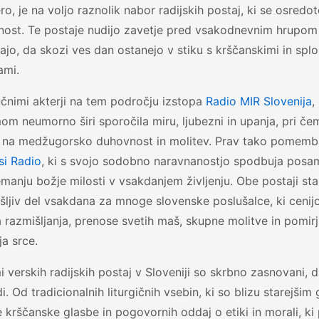
ro, je na voljo raznolik nabor radijskih postaj, ki se osredot
lnost. Te postaje nudijo zavetje pred vsakodnevnim hrupom
o, da skozi ves dan ostanejo v stiku s krščanskimi in spl
ami.
čnimi akterji na tem področju izstopa
Radio MIR Slovenija
,
m neumorno širi sporočila miru, ljubezni in upanja, pri č
a na medžugorsko duhovnost in molitev. Prav tako pomemb
si Radio
, ki s svojo sodobno naravnanostjo spodbuja posa
emanju božje milosti v vsakdanjem življenju. Obe postaji sta
šljiv del vsakdana za mnoge slovenske poslušalce, ki ceni
razmišljanja, prenose svetih maš, skupne molitve in pomirj
a srce.
 verskih radijskih postaj v Sloveniji so skrbno zasnovani, 
di. Od tradicionalnih liturgičnih vsebin, ki so blizu starejši
krščanske glasbe in pogovornih oddaj o etiki in morali, ki 