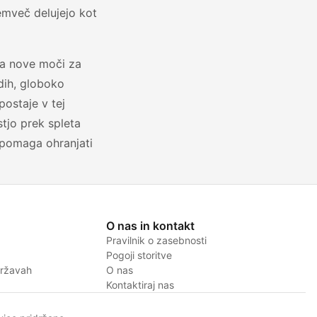
temveč delujejo kot
ta nove moči za
vdih, globoko
postaje v tej
stjo prek spleta
r pomaga ohranjati
O nas in kontakt
Pravilnik o zasebnosti
Pogoji storitve
državah
O nas
Kontaktiraj nas