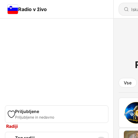
Radio v živo
Vse
Priljubljene
Priljubljene in nedavno
Radiji
Top radiji