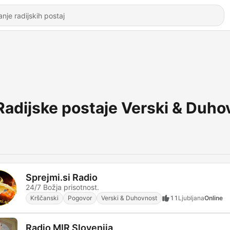
Radijske postaje Verski & Duho
Sprejmi.si Radio
24/7 Božja prisotnost.
Krščanski
Pogovor
Verski & Duhovnost
11
Ljubljana
Online
Radio MIR Slovenija