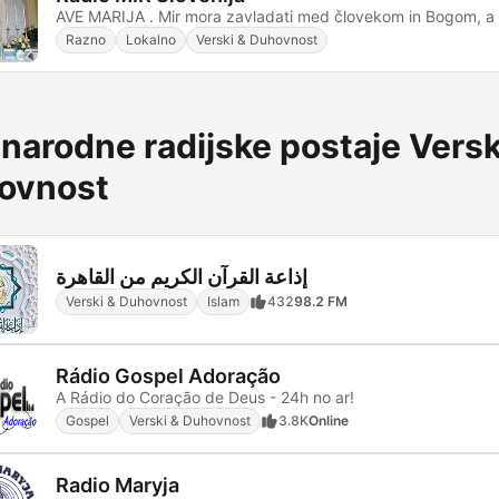
Razno
Lokalno
Verski & Duhovnost
arodne radijske postaje Versk
ovnost
إذاعة القرآن الكريم من القاهرة
Verski & Duhovnost
Islam
432
98.2 FM
Rádio Gospel Adoração
A Rádio do Coração de Deus - 24h no ar!
Gospel
Verski & Duhovnost
3.8K
Online
Radio Maryja