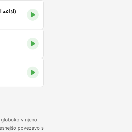
Egyptian Holy Quran Radio (اذاعه القرآن الكريم المصريه)
o globoko v njeno
i tesnejšo povezavo s