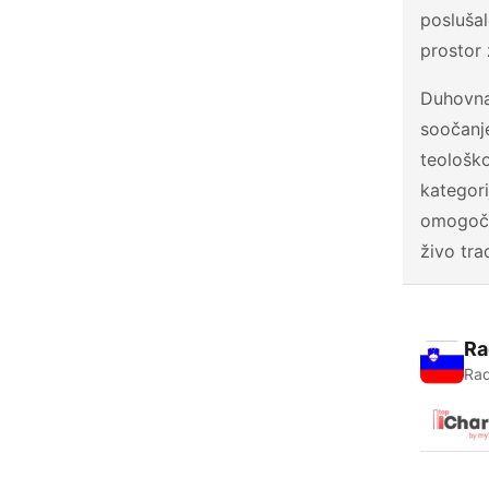
poslušal
prostor 
Duhovna
soočanje
teološko
kategori
omogočaj
živo tra
Ra
Rad