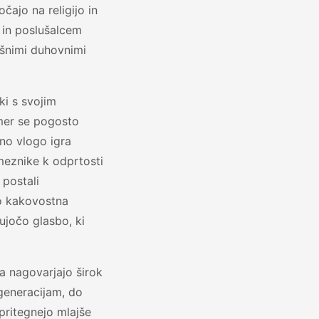
očajo na religijo in
 in poslušalcem
ošnimi duhovnimi
 ki s svojim
emer se pogosto
no vlogo igra
meznike k odprtosti
 postali
jo kakovostna
ujočo glasbo, ki
da nagovarjajo širok
m generacijam, do
pritegnejo mlajše