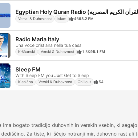
Verski & Duhovnost
Islam
46
98.2 FM
Radio Maria Italy
Una voce cristiana nella tua casa
Krščanski
Verski & Duhovnost
1.3K
95.1 FM
Sleep FM
With Sleep FM you Just Get to Sleep
Klasična
Verski & Duhovnost
Chillout
54
a ima bogato tradicijo duhovnih in verskih vsebin, ki segaj
 dediščino. Za tiste, ki iščejo notranji mir, duhovno rast al