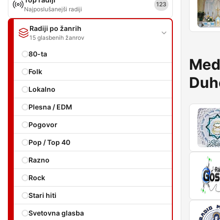
123
Najposlušanejši radiji
Radiji po žanrih
15 glasbenih žanrov
80-ta
Medn
Folk
Duh
Lokalno
Plesna / EDM
Pogovor
Pop / Top 40
Razno
Rock
Stari hiti
Svetovna glasba