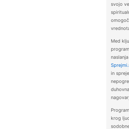
svojo ve
spiritua
omogočaj
vrednot
Med klju
programo
naslanj
Sprejmi.
in sprej
nepogre
duhovna 
nagovarj
Programi
krog lju
sodobne 