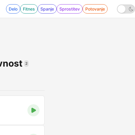
Delo
Fitnes
Spanje
Sprostitev
Potovanje
vnost
2