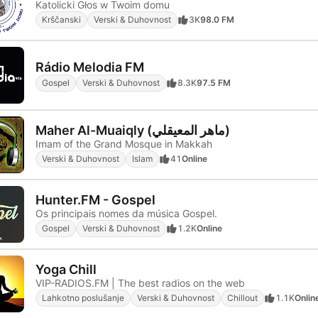
Katolicki Głos w Twoim domu
Krščanski
Verski & Duhovnost
3K
98.0 FM
Rádio Melodia FM
Gospel
Verski & Duhovnost
8.3K
97.5 FM
Maher Al-Muaiqly (ماهر المعيقلي)
Imam of the Grand Mosque in Makkah
Verski & Duhovnost
Islam
41
Online
Hunter.FM - Gospel
Os principais nomes da música Gospel.
Gospel
Verski & Duhovnost
1.2K
Online
Yoga Chill
VIP-RADIOS.FM | The best radios on the web
Lahkotno poslušanje
Verski & Duhovnost
Chillout
1.1K
Onlin