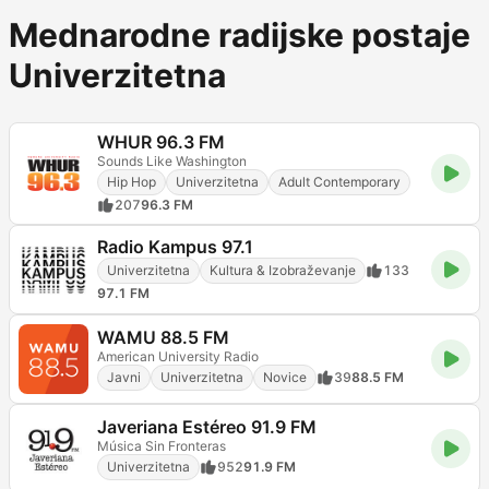
Mednarodne radijske postaje
Univerzitetna
WHUR 96.3 FM
Sounds Like Washington
Hip Hop
Univerzitetna
Adult Contemporary
207
96.3 FM
Radio Kampus 97.1
Univerzitetna
Kultura & Izobraževanje
133
97.1 FM
WAMU 88.5 FM
American University Radio
Javni
Univerzitetna
Novice
39
88.5 FM
Javeriana Estéreo 91.9 FM
Música Sin Fronteras
Univerzitetna
952
91.9 FM