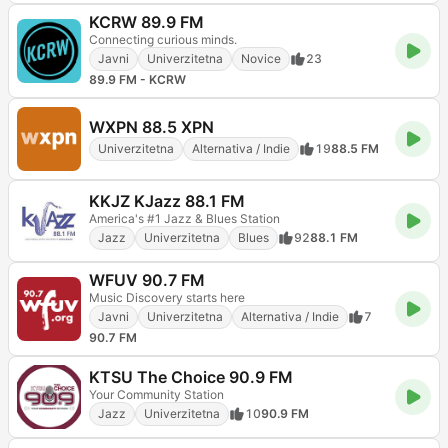
KCRW 89.9 FM
Connecting curious minds.
Javni
Univerzitetna
Novice
23
89.9 FM - KCRW
WXPN 88.5 XPN
Univerzitetna
Alternativa / Indie
19
88.5 FM
KKJZ KJazz 88.1 FM
America's #1 Jazz & Blues Station
Jazz
Univerzitetna
Blues
92
88.1 FM
WFUV 90.7 FM
Music Discovery starts here
Javni
Univerzitetna
Alternativa / Indie
7
90.7 FM
KTSU The Choice 90.9 FM
Your Community Station
Jazz
Univerzitetna
10
90.9 FM