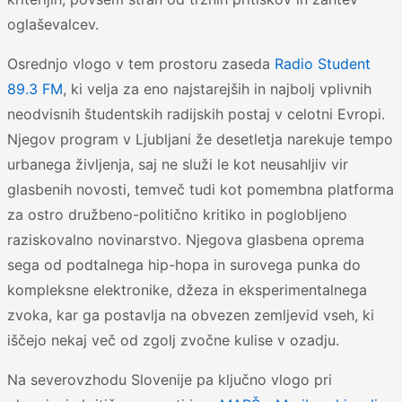
oglaševalcev.
Osrednjo vlogo v tem prostoru zaseda
Radio Student
89.3 FM
, ki velja za eno najstarejših in najbolj vplivnih
neodvisnih študentskih radijskih postaj v celotni Evropi.
Njegov program v Ljubljani že desetletja narekuje tempo
urbanega življenja, saj ne služi le kot neusahljiv vir
glasbenih novosti, temveč tudi kot pomembna platforma
za ostro družbeno-politično kritiko in poglobljeno
raziskovalno novinarstvo. Njegova glasbena oprema
sega od podtalnega hip-hopa in surovega punka do
kompleksne elektronike, džeza in eksperimentalnega
zvoka, kar ga postavlja na obvezen zemljevid vseh, ki
iščejo nekaj več od zgolj zvočne kulise v ozadju.
Na severovzhodu Slovenije pa ključno vlogo pri