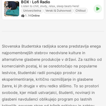
BOX : Lofi Radio
Listen to chill, study, relax, sleep beats here!
Univerzitetna
Verski & Duhovnost
Chillout
1.1K
Online
Slovenska študentska radijska scena predstavlja enega
najpomembnejših stebrov neodvisne kulture in
alternativne glasbene produkcije v državi. Za razliko od
komercialnih postaj, ki se osredotočajo na popularne
lestvice, študentski radii ponujajo prostor za
eksperimentiranje, kritično razmišljanje in glasbene
žanre, ki jih drugje v etru redko slišimo. To so prostori
svobode, kjer mladi ustvarjalci, študenti, novinarji in
glasbeni navdušenci oblikujejo program po lastnih
kriterijih, povsem stran od tržnih pritiskov in zahtev