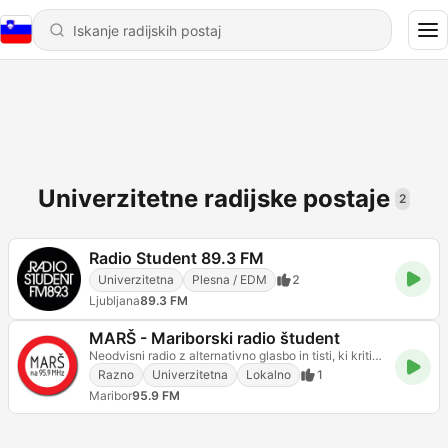
Univerzitetne radijske postaje
2
Radio Student 89.3 FM
Univerzitetna
Plesna / EDM
2
Ljubljana
89.3 FM
MARŠ - Mariborski radio študent
Neodvisni radio z alternativno glasbo in tisti, ki kritično definira družbo. Prostor, ki skrbi za od
Razno
Univerzitetna
Lokalno
1
Maribor
95.9 FM