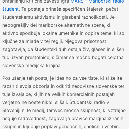
ohranjanju kritične zavesti igra
MARŠ - Mariborski radio
študent
. Ta postaja prinaša specifičen štajerski pečat
študentskemu aktivizmu in glasbeni raznolikosti. Je
nepogrešljiv del mariborske alternativne scene, ki
aktivno spodbuja lokalne umetnike in odpira teme, ki so
ključne za mlade v tej regiji. Njegova prisotnost
zagotavlja, da študentski duh ostaja živ, glasen in slišen
tudi izven prestolnice, s čimer se močno bogati celotna
slovenska medijska krajina.
Poslušanje teh postaj je idealno za vse tiste, ki si želite
razširiti svoja obzorja in odkriti neodvisne slovenske ter
tuje izvajalce, ki jih na velikih komercialnih postajah
verjetno ne boste nikoli slišali. Študentski radio v
Sloveniji ni le medij, temveč močna skupnost, ki vztrajno
neguje radovednost, zagovarja pravice marginaliziranih
skupin in kljubuje poplavi generičnih, enoličnih vsebin.