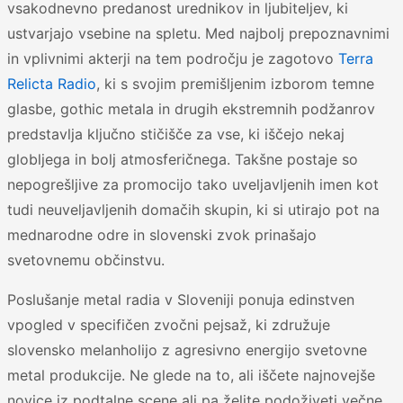
vsakodnevno predanost urednikov in ljubiteljev, ki
ustvarjajo vsebine na spletu. Med najbolj prepoznavnimi
in vplivnimi akterji na tem področju je zagotovo
Terra
Relicta Radio
, ki s svojim premišljenim izborom temne
glasbe, gothic metala in drugih ekstremnih podžanrov
predstavlja ključno stičišče za vse, ki iščejo nekaj
globljega in bolj atmosferičnega. Takšne postaje so
nepogrešljive za promocijo tako uveljavljenih imen kot
tudi neuveljavljenih domačih skupin, ki si utirajo pot na
mednarodne odre in slovenski zvok prinašajo
svetovnemu občinstvu.
Poslušanje metal radia v Sloveniji ponuja edinstven
vpogled v specifičen zvočni pejsaž, ki združuje
slovensko melanholijo z agresivno energijo svetovne
metal produkcije. Ne glede na to, ali iščete najnovejše
novice iz podtalne scene ali pa želite podoživeti večne