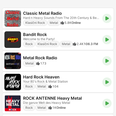
Classic Metal Radio
Hard n Heavy Sounds From The 20th Century & Beyond
Klasični Rock
Metal
5.8K
Online
Bandit Rock
Welcome to the Party!
Rock
Klasični Rock
Metal
2.4K
106.3 FM
Metal Rock Radio
Metal
173
Hard Rock Heaven
Your 80's Rock & Metal Station
Rock
Metal
104
ROCK ANTENNE Heavy Metal
Die ganze Welt des Heavy Metal
Rock
Metal
1K
Online