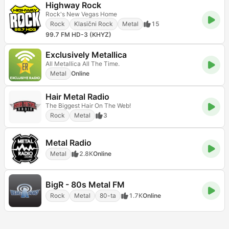
Highway Rock
Rock's New Vegas Home
Rock
Klasični Rock
Metal
15
99.7 FM HD-3 (KHYZ)
Exclusively Metallica
All Metallica All The Time.
Metal
Online
Hair Metal Radio
The Biggest Hair On The Web!
Rock
Metal
3
Metal Radio
Metal
2.8K
Online
BigR - 80s Metal FM
Rock
Metal
80-ta
1.7K
Online