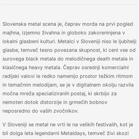
Slovenska metal scena je, čeprav morda na prvi pogled
majhna, izjemno živahna in globoko zakoreninjena v
lokalni glasbeni kulturi. Metalci v Sloveniji niso le ljubitelji
glasbe, temveč tesno povezana skupnost, ki ceni vse od
surovega black metala do melodičnega death metala in
klasičnega heavy metala. Čeprav osrednji komercialni
radijski valovi le redko namenijo prostor težkim ritmom
in temačnim melodijam, se je v digitalnem okolju razvila
močna mreža specializiranih postaj, ki skrbijo za
nemoten dotok distorzije in grmečih bobnov
neposredno do vaših zvočnikov.
V Sloveniji se metal ne vrti le na velikih festivalih, kot je
bil dolga leta legendarni Metaldays, temveč živi skozi