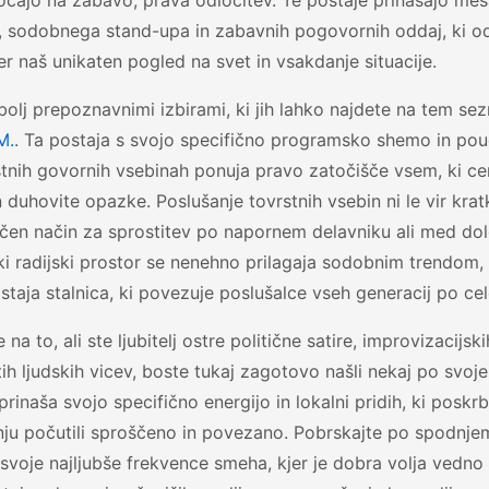
čajo na zabavo, prava odločitev. Te postaje prinašajo meš
, sodobnega stand-upa in zabavnih pogovornih oddaj, ki od
er naš unikaten pogled na svet in vsakdanje situacije.
olj prepoznavnimi izbirami, ki jih lahko najdete na tem s
M.
. Ta postaja s svojo specifično programsko shemo in po
nih govornih vsebinah ponuja pravo zatočišče vsem, ki cen
n duhovite opazke. Poslušanje tovrstnih vsebin ni le vir kra
ičen način za sprostitev po napornem delavniku ali med dol
i radijski prostor se nenehno prilagaja sodobnim trendom,
taja stalnica, ki povezuje poslušalce vseh generacij po cel
 na to, ali ste ljubitelj ostre politične satire, improvizacijsk
ih ljudskih vicev, boste tukaj zagotovo našli nekaj po svo
prinaša svojo specifično energijo in lokalni pridih, ki poskr
nju počutili sproščeno in povezano. Pobrskajte po spodnj
 svoje najljubše frekvence smeha, kjer je dobra volja vedn