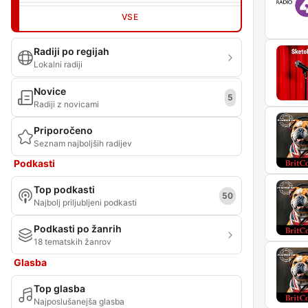
VSE
Radiji po regijah
Lokalni radiji
Novice
5
Radiji z novicami
Priporočeno
Seznam najboljših radijev
Podkasti
Top podkasti
50
Najbolj priljubljeni podkasti
Podkasti po žanrih
18 tematskih žanrov
Glasba
Top glasba
Najposlušanejša glasba