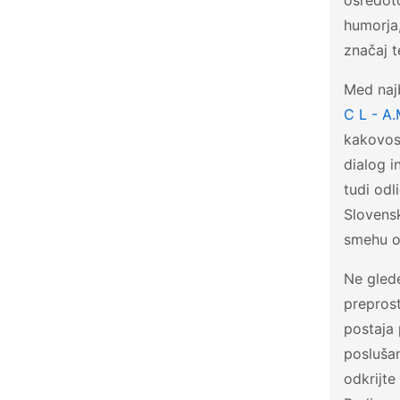
osredoto
humorja
značaj t
Med najb
C L - A.
kakovost
dialog i
tudi odl
Slovensk
smehu os
Ne glede
preprost
postaja 
posluša
odkrijte