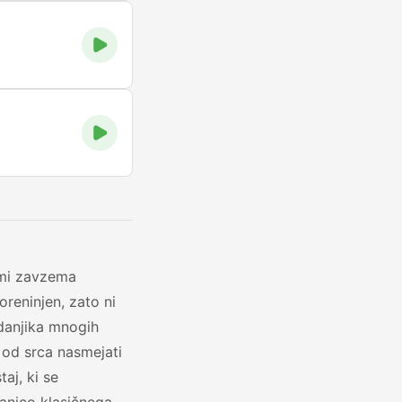
imi zavzema
reninjen, zato ni
kdanjika mnogih
o od srca nasmejati
taj, ki se