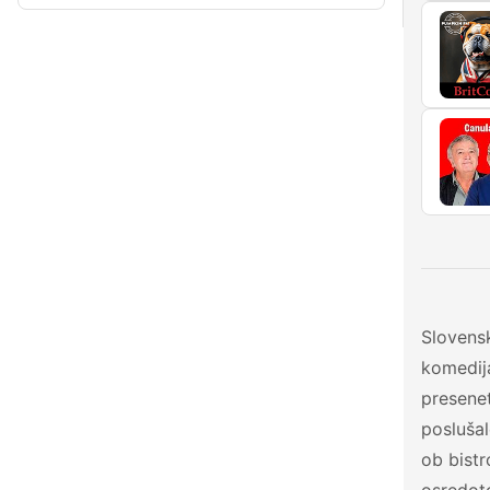
Slovensk
komedija
presenet
poslušal
ob bistr