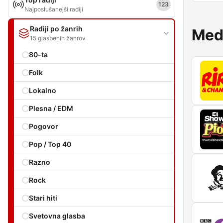
123
Najposlušanejši radiji
Radiji po žanrih
Medn
15 glasbenih žanrov
80-ta
Folk
Lokalno
Plesna / EDM
Pogovor
Pop / Top 40
Razno
Rock
Stari hiti
Svetovna glasba