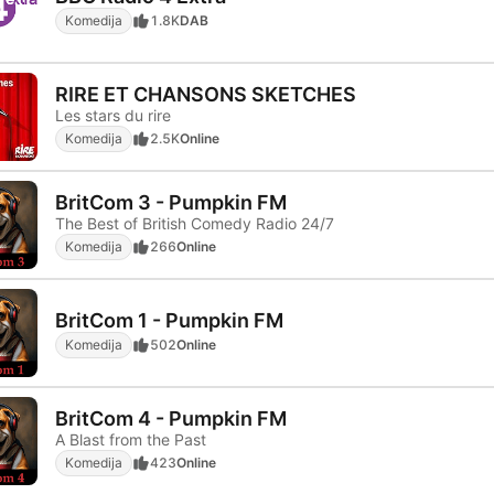
Komedija
1.8K
DAB
RIRE ET CHANSONS SKETCHES
Les stars du rire
Komedija
2.5K
Online
BritCom 3 - Pumpkin FM
The Best of British Comedy Radio 24/7
Komedija
266
Online
BritCom 1 - Pumpkin FM
Komedija
502
Online
BritCom 4 - Pumpkin FM
A Blast from the Past
Komedija
423
Online