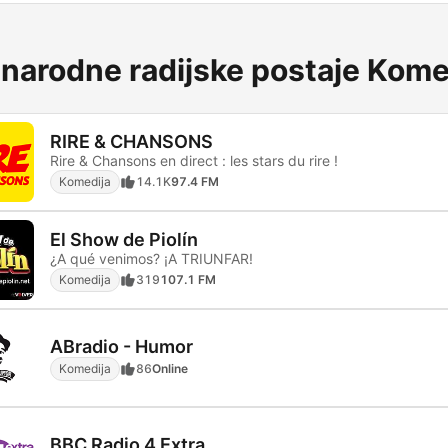
arodne radijske postaje Kome
RIRE & CHANSONS
Rire & Chansons en direct : les stars du rire !
Komedija
14.1K
97.4 FM
El Show de Piolín
¿A qué venimos? ¡A TRIUNFAR!
Komedija
319
107.1 FM
ABradio - Humor
Komedija
86
Online
BBC Radio 4 Extra