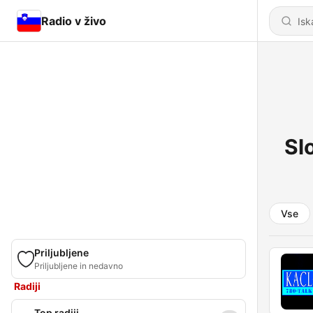
Radio v živo
Sl
Vse
Priljubljene
Priljubljene in nedavno
Radiji
Top radiji