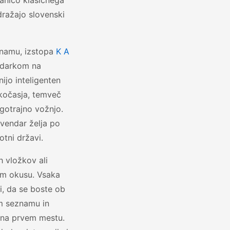
anico klasičnega
ražajo slovenski
eznamu, izstopa
K A
udarkom na
ijo inteligenten
tkočasja, temveč
gotrajno vožnjo.
 vendar želja po
otni državi.
ih vložkov ali
jem okusu. Vsaka
bi, da se boste ob
em seznamu in
o na prvem mestu.