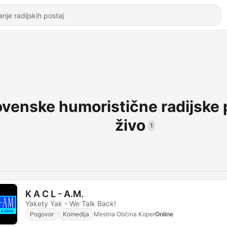
ovenske humoristične radijske 
živo
1
K A C L - A.M.
Yakety Yak - We Talk Back!
Pogovor
Komedija
Mestna Občina Koper
Online