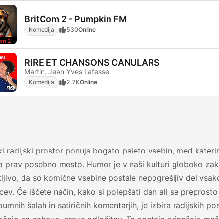
BritCom 2 - Pumpkin FM
Komedija
530
Online
RIRE ET CHANSONS CANULARS
Martin, Jean-Yves Lafesse
Komedija
2.7K
Online
i radijski prostor ponuja bogato paleto vsebin, med kater
 prav posebno mesto. Humor je v naši kulturi globoko zako
ljivo, da so komične vsebine postale nepogrešljiv del vsa
cev. Če iščete način, kako si polepšati dan ali se preprost
oumnih šalah in satiričnih komentarjih, je izbira radijskih pos