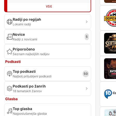
VSE
Radiji po regijah
Lokalni radiji
Novice
5
Radiji z novicami
Priporočeno
Seznam najboljših radijev
Podkasti
Top podkasti
50
Najbolj priljubljeni podkasti
Podkasti po žanrih
18 tematskih žanrov
Glasba
Top glasba
Najposlušanejša glasba