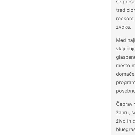
se prese
tradicio
rockom, 
zvoka.
Med najb
vključuj
glasben
mesto me
domačeg
programu
posebne
Čeprav v
žanru, s
živo in 
bluegra