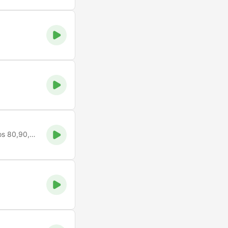
A sertaneja de verdade! Os melhores sucessos Sertanejo Anos 80,90,2000