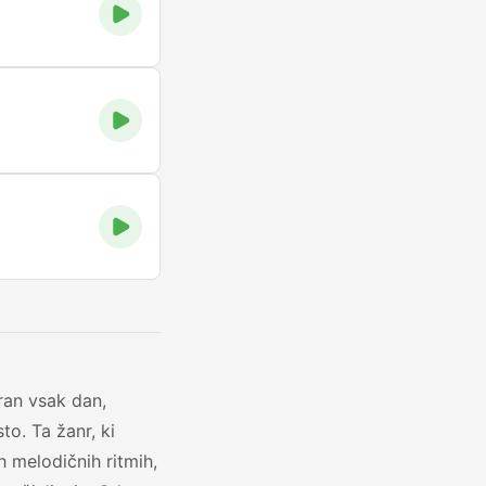
ran vsak dan,
to. Ta žanr, ki
h melodičnih ritmih,