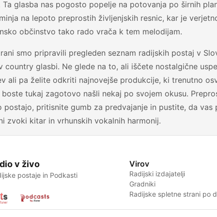
. Ta glasba nas pogosto popelje na potovanja po širnih plan
inja na lepoto preprostih življenjskih resnic, kar je verjetn
ensko občinstvo tako rado vrača k tem melodijam.
trani smo pripravili pregleden seznam radijskih postaj v Slov
v country glasbi. Ne glede na to, ali iščete nostalgične usp
ev ali pa želite odkriti najnovejše produkcije, ki trenutno o
, boste tukaj zagotovo našli nekaj po svojem okusu. Prepros
o postajo, pritisnite gumb za predvajanje in pustite, da va
i zvoki kitar in vrhunskih vokalnih harmonij.
dio v živo
Virov
Radijski izdajatelji
ijske postaje in Podkasti
Gradniki
Radijske spletne strani po 