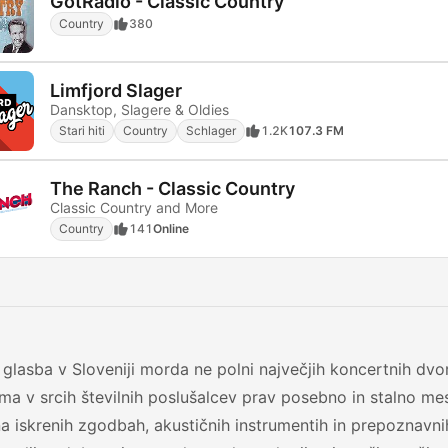
GotRadio - Classic Country
Country
380
Limfjord Slager
Dansktop, Slagere & Oldies
Stari hiti
Country
Schlager
1.2K
107.3 FM
The Ranch - Classic Country
Classic Country and More
Country
141
Online
glasba v Sloveniji morda ne polni največjih koncertnih dvo
ma v srcih številnih poslušalcev prav posebno in stalno mes
na iskrenih zgodbah, akustičnih instrumentih in prepoznavni