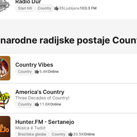
Radio Dur
Stari hiti
Country
35
Ljubljana
103.3 FM
narodne radijske postaje Coun
Country Vibes
Country
5.4K
Online
America's Country
Three Decades of Country!
Country
11.6K
Online
Hunter.FM - Sertanejo
Música é Tudo!
Brazilska glasba
Country
20.5K
Online