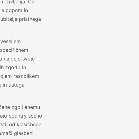
m življenja. Od
o s popom in
ubitelje pristnega
 veseljem
 specifičnem
o najdejo svoje
nih zgodb in
svojem raznolikem
 in tistega
večene zgolj enemu
njajo country sceno
sti, od klasičnega
omači glasbeni