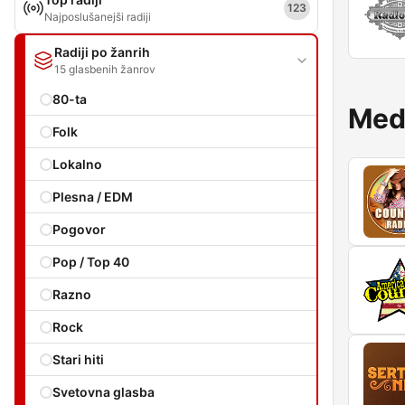
123
Najposlušanejši radiji
Radiji po žanrih
15 glasbenih žanrov
80-ta
Med
Folk
Lokalno
Plesna / EDM
Pogovor
Pop / Top 40
Razno
Rock
Stari hiti
Svetovna glasba