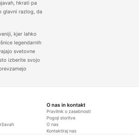
javah, hkrati pa
o glavni razlog, da
eniji, kjer lahko
ešnice legendarnih
svajajo svetovne
to izberite svojo
s prevzamejo
O nas in kontakt
Pravilnik o zasebnosti
Pogoji storitve
državah
O nas
Kontaktiraj nas