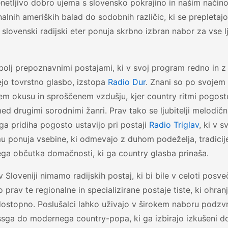
netljivo dobro ujema s slovensko pokrajino in našim načino
nalnih ameriških balad do sodobnih različic, ki se prepletaj
slovenski radijski eter ponuja skrbno izbran nabor za vse lj
olj prepoznavnimi postajami, ki v svoj program redno in z
ejo tovrstno glasbo, izstopa
Radio Dur
. Znani so po svojem
em okusu in sproščenem vzdušju, kjer country ritmi pogost
d drugimi sorodnimi žanri. Prav tako se ljubitelji melodič
a pridiha pogosto ustavijo pri postaji
Radio Triglav
, ki v 
 ponuja vsebine, ki odmevajo z duhom podeželja, tradicije
ga občutka domačnosti, ki ga country glasba prinaša.
 Sloveniji nimamo radijskih postaj, ki bi bile v celoti pos
o prav te regionalne in specializirane postaje tiste, ki ohra
dostopno. Poslušalci lahko uživajo v širokem naboru podzvr
ssga do modernega country-popa, ki ga izbirajo izkušeni d