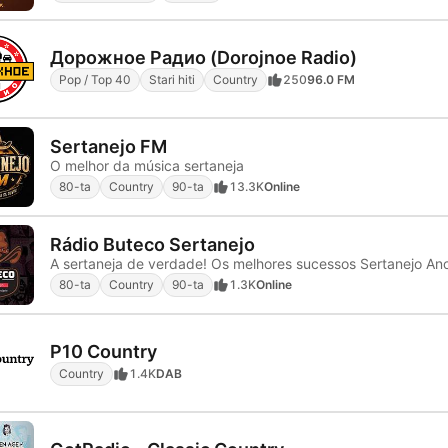
Дорожное Радио (Dorojnoe Radio)
Pop / Top 40
Stari hiti
Country
250
96.0 FM
Sertanejo FM
O melhor da música sertaneja
80-ta
Country
90-ta
13.3K
Online
Rádio Buteco Sertanejo
80-ta
Country
90-ta
1.3K
Online
P10 Country
Country
1.4K
DAB