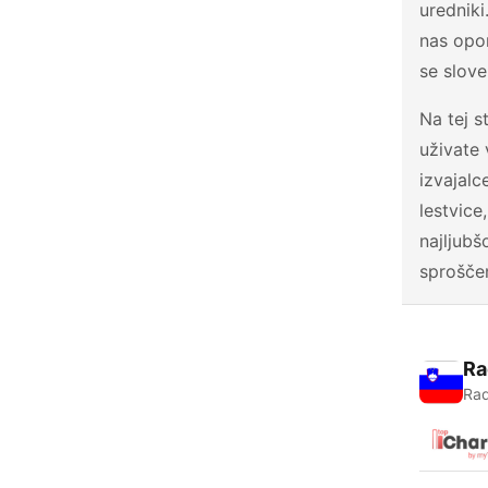
uredniki
nas opom
se slov
Na tej s
uživate 
izvajalc
lestvice
najljubš
sproščen
Ra
Rad