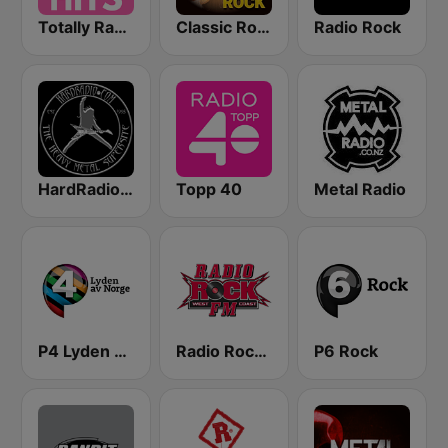
Totally Radio Hits
Classic Rock Station
Radio Rock
HardRadio.com
Topp 40
Metal Radio
P4 Lyden av Norge
Radio Rock FM
P6 Rock