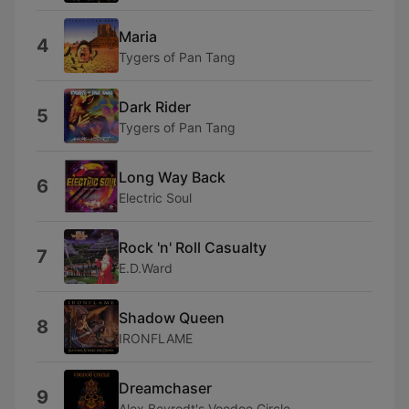
Maria
4
Tygers of Pan Tang
Dark Rider
5
Tygers of Pan Tang
Long Way Back
6
Electric Soul
Rock 'n' Roll Casualty
7
E.D.Ward
Shadow Queen
8
IRONFLAME
Dreamchaser
9
Alex Beyrodt's Voodoo Circle