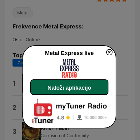
Metal
Frekvence Metal Express:
Oslo:
Online
Metal Express live
Top pesmi
Zadnjih 7 dni
Zadnjih 30 dni
Mirror
1
Eden Lang
Naloži aplikacijo
Eye of the Storm
2
RISTRIDI
Broken Man
3
Corrosion of Conformity